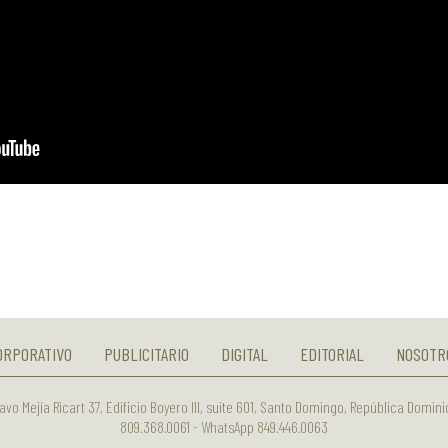
ORPORATIVO
PUBLICITARIO
DIGITAL
EDITORIAL
NOSOTR
avo Mejía Ricart 37, Edificio Boyero III, suite 601, Santo Domingo, República Domin
809.368.0061 - WhatsApp 849.446.0063